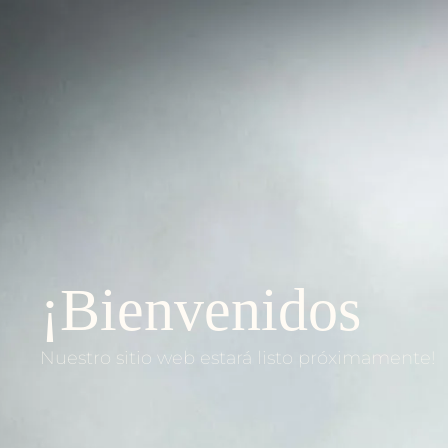
¡Bienvenidos
Nuestro sitio web estará listo próximamente!